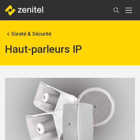
Aller
au
contenu
principal
Fil
Sûreté & Sécurité
d'Ariane
Haut-parleurs IP