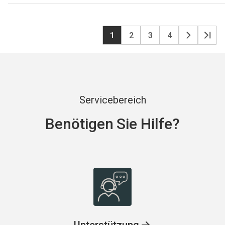
S
Aktuelle
1
Seite
2
Seite
3
Seite
4
Nächste
Letz
Seite
Seite
Seit
Servicebereich
Benötigen Sie Hilfe?
Unterstützung